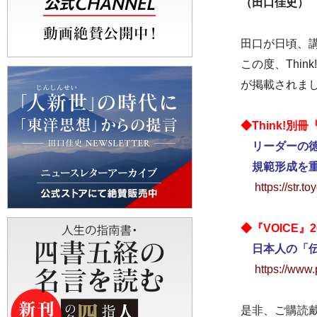
（田口佳史）
田口が日頃、
この度、Thi
が掲載されま
◆Think!
リーダーの
規範形成を重
https://str.
◆『VOICE』
日本人の「伝
https://www.
是非、ご購読