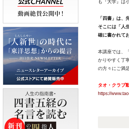
も『大学』は
「四書」は、
そこには「人
確に書かれて
本講座では、
かりやすく丁
の方々にご
タオ・クラブ
https://www.tao