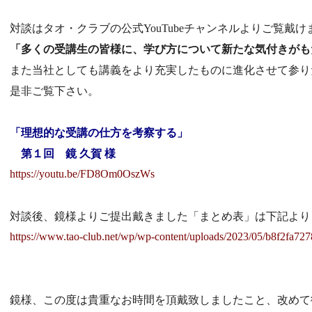
対談はタオ・クラブの公式YouTubeチャンネルよりご覧戴け
「多くの受講生の皆様に、学び方について新たな気付きがも
また当社としても講義をより充実したものに進化させて参り
是非ご覧下さい。
「理想的な受講の仕方を考察する」
第１回 鏡 久賀 様
https://youtu.be/FD8Om0OszWs
対談後、鏡様よりご提出戴きました「まとめ表」は下記より
https://www.tao-club.net/wp/wp-content/uploads/2023/05/b8f2fa7
鏡様、この度は貴重なお時間を頂戴致しましたこと、改めて